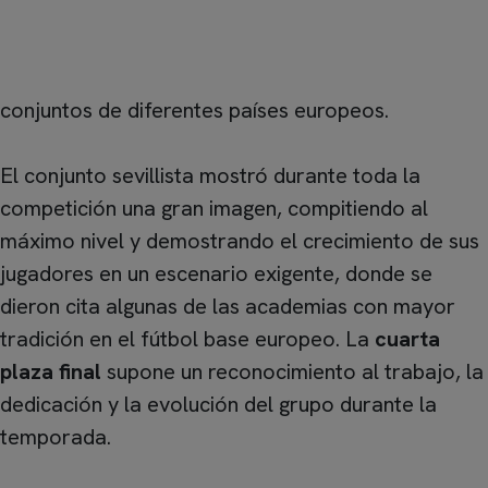
competitivo en un torneo que reunió a equipos de
reconocido prestigio como el
AEK Atenas
,
SL
Benfica
,
Lech Poznan
o
Fenerbahçe
, entre otros
conjuntos de diferentes países europeos.
El conjunto sevillista mostró durante toda la
competición una gran imagen, compitiendo al
máximo nivel y demostrando el crecimiento de sus
jugadores en un escenario exigente, donde se
dieron cita algunas de las academias con mayor
tradición en el fútbol base europeo. La
cuarta
plaza final
supone un reconocimiento al trabajo, la
dedicación y la evolución del grupo durante la
temporada.