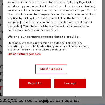
fuera del terreno de juego.
we and our partners process data to provide. Selecting Reject All or
withdrawing your consent will disable them. If trackers are disabled,
some content and ads you see may not be as relevant to you. You can
resurface this menu to change your choices or withdraw consent at
La participación en Hannover deja así una
any time by clicking the Show Purposes link on the bottom of the
webpage [or the floating icon on the bottom-left of the webpage, if
experiencia inolvidable para el equipo
Benjamín
applicable]. Your choices will have effect within our Website. For
more details, refer to our Privacy Policy.
federado
, que continúa avanzando en su proceso
We and our partners process data to provide:
de formación con ilusión y ambición, llevando los
Store and/or access information on a device. Personalised
valores del
Sevilla FC
a escenarios
advertising and content, advertising and content measurement,
audience research and services development.
internacionales.
List of Partners (vendors)
Categoría:
Sevilla FC Academy
Show Purposes
Etiqueta:
Sevilla FC Academy
Publicado el
24/06/2026
24/06/2026
por
Sevilla
Reject All
I Accept
FC Academy
—
Deja un comentario
La Sevilla FC Academy cierra la temporada
2025/26 con ocho equipos campeones