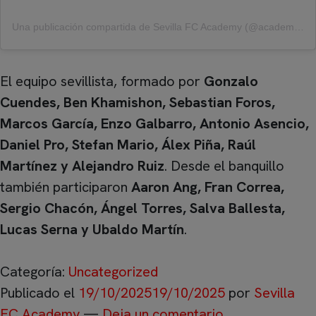
Una publicación compartida de Sevilla FC Academy (@academy_sfc)
El equipo sevillista, formado por
Gonzalo
Cuendes, Ben Khamishon, Sebastian Foros,
Marcos García, Enzo Galbarro, Antonio Asencio,
Daniel Pro, Stefan Mario, Álex Piña, Raúl
Martínez y Alejandro Ruiz
. Desde el banquillo
también participaron
Aaron Ang, Fran Correa,
Sergio Chacón, Ángel Torres, Salva Ballesta,
Lucas Serna y Ubaldo Martín
.
Categoría:
Uncategorized
Publicado el
19/10/2025
19/10/2025
por
Sevilla
FC Academy
—
Deja un comentario