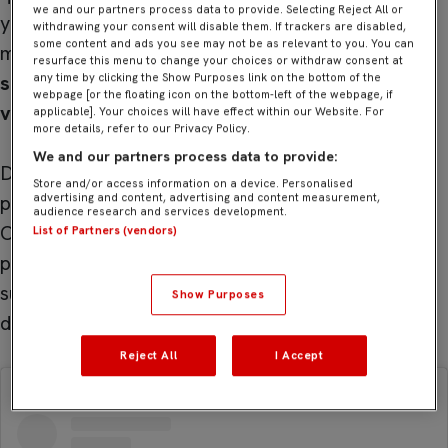
we and our partners process data to provide. Selecting Reject All or
y se marchó al vestuario con empate a uno en el
withdrawing your consent will disable them. If trackers are disabled,
some content and ads you see may not be as relevant to you. You can
marcador,
el equipo supo reponerse, redoblar
resurface this menu to change your choices or withdraw consent at
sus esfuerzos y potenciar su actitud para dar la
any time by clicking the Show Purposes link on the bottom of the
webpage [or the floating icon on the bottom-left of the webpage, if
vuelta al partido en la segunda mitad
.
applicable]. Your choices will have effect within our Website. For
more details, refer to our Privacy Policy.
We and our partners process data to provide:
De nuevo una de las notas positivas fue la
Store and/or access information on a device. Personalised
participación de Ubaldo Martín, procedente del
advertising and content, advertising and content measurement,
audience research and services development.
Cadete «A» y que volvió a acumular minutos muy
List of Partners (vendors)
positivos en categoría juvenil. En lo negativo, la
sustitución de Enzo Galbarro por lesión al que
Show Purposes
deseamos una pronta recuperación.
Reject All
I Accept