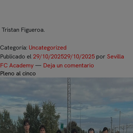
Abdulah Aljirafi, Man Cruzado, Pablo García y
Borja Tellado. Entraron desde el banquillo Pablo
Barrios, Pedro Berruezo, Raymond Higham y
Tristan Figueroa.
Categoría:
Uncategorized
Publicado el
29/10/2025
29/10/2025
por
Sevilla
FC Academy
—
Deja un comentario
Pleno al cinco